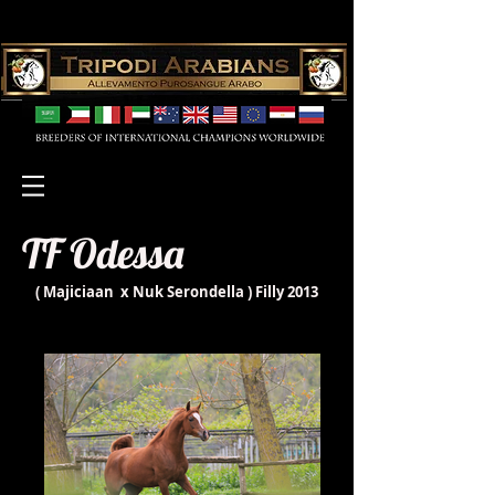
TF Odessa
(
Majiciaan
x
Nuk Serondella
) Filly 2013